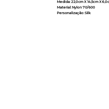
Medida: 22,0cm X 14,5cm X 6,0
Material: Nylon 70/600
Personalização: Silk
Rua Sabatino Nastari, 48 - Tatuapé
São Paulo - SP - CEP 03081-040
Segunda à Quinta – 7:30h às 17:30h
Sexta – 7:30h às 16:30h