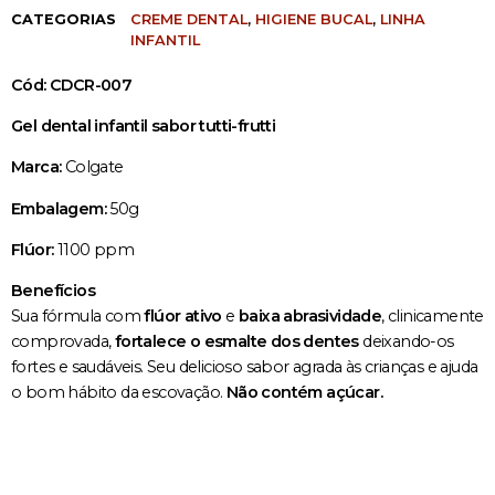
CATEGORIAS
CREME DENTAL
,
HIGIENE BUCAL
,
LINHA
INFANTIL
Cód: CDCR-007
Gel dental infantil sabor tutti-frutti
Marca:
Colgate
Embalagem:
50g
Flúor:
1100 ppm
Benefícios
Sua fórmula com
flúor ativo
e
baixa abrasividade
, clinicamente
comprovada,
fortalece o esmalte dos dentes
deixando-os
fortes e saudáveis. Seu delicioso sabor agrada às crianças e ajuda
o bom hábito da escovação.
Não contém açúcar.