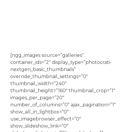
[ngg_images source=”galleries”
container_ids=”2″ display_type=”photocrati-
nextgen_basic_thumbnails”
override_thumbnail_settings=”0″
thumbnail_width=”240″
thumbnail_height=”160″ thumbnail_crop=”1″
images_per_page=”20″
number_of_columns=”0″ ajax_pagination=”1″
show_all_in_lightbox=”0″
use_imagebrowser_effect=”0″
show_slideshow_link=”0″