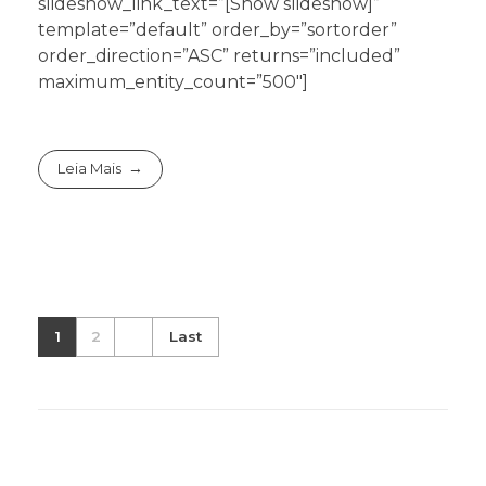
slideshow_link_text=”[Show slideshow]”
template=”default” order_by=”sortorder”
order_direction=”ASC” returns=”included”
maximum_entity_count=”500″]
Leia Mais
1
2
Last