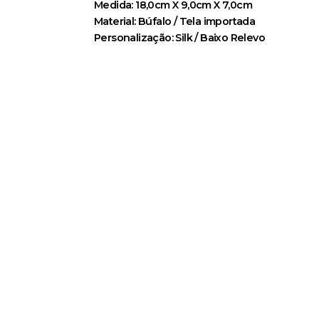
Medida: 18,0cm X 9,0cm X 7,0cm
Material: Búfalo / Tela importada
Personalização: Silk / Baixo Relevo
Rua Sabatino Nastari, 48 - Tatuapé
São Paulo - SP - CEP 03081-040
Segunda à Quinta – 7:30h às 17:30h
Sexta – 7:30h às 16:30h