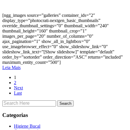
[ngg_images source=”galleries” container_ids=”2″
display_type=”photocrati-nextgen_basic_thumbnails”
override_thumbnail_settings=”0″ thumbnail_width=”240″
thumbnail_height=”160″ thumbnail_crop=”1″
images_per_page=”20″ number_of_columns=”0″
ajax_pagination=”1″ show_all_in_lightbox=”0″
use_imagebrowser_effect=”0″ show_slideshow_link=”0″
slideshow_link_text=”[Show slideshow]” template=”default”
order_by=”sortorder” order_direction=”ASC” returns=”included”
maximum_entity_count=”500″]
Leia Mais
1
2
Next
Last
Categorias
Higiene Bucal