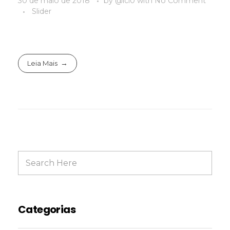
30 de maio de 2018
by
@lci0
with
No Comment
Slider
Leia Mais
Categorias