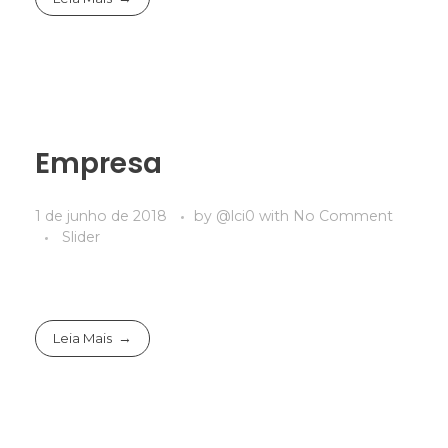
Empresa
1 de junho de 2018
by
@lci0
with
No Comment
Slider
Leia Mais