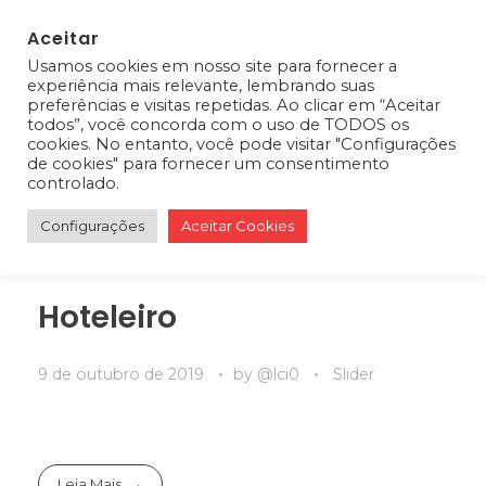
Aceitar
Usamos cookies em nosso site para fornecer a
0
experiência mais relevante, lembrando suas
preferências e visitas repetidas. Ao clicar em “Aceitar
todos”, você concorda com o uso de TODOS os
cookies. No entanto, você pode visitar "Configurações
de cookies" para fornecer um consentimento
controlado.
Configurações
Aceitar Cookies
Hoteleiro
9 de outubro de 2019
by
@lci0
Slider
Leia Mais