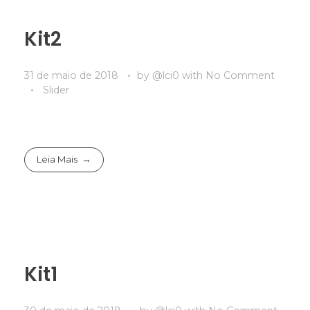
Kit2
31 de maio de 2018
by
@lci0
with
No Comment
Slider
Leia Mais
Kit1